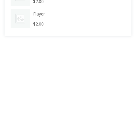
$
2.00
Flayer
$
2.00