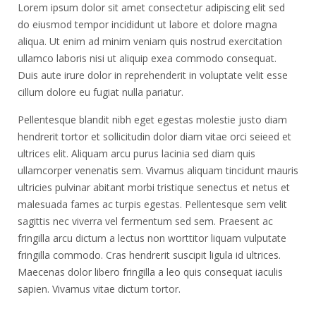
Lorem ipsum dolor sit amet consectetur adipiscing elit sed
do eiusmod tempor incididunt ut labore et dolore magna
aliqua. Ut enim ad minim veniam quis nostrud exercitation
ullamco laboris nisi ut aliquip exea commodo consequat.
Duis aute irure dolor in reprehenderit in voluptate velit esse
cillum dolore eu fugiat nulla pariatur.
Pellentesque blandit nibh eget egestas molestie justo diam
hendrerit tortor et sollicitudin dolor diam vitae orci seieed et
ultrices elit. Aliquam arcu purus lacinia sed diam quis
ullamcorper venenatis sem. Vivamus aliquam tincidunt mauris
ultricies pulvinar abitant morbi tristique senectus et netus et
malesuada fames ac turpis egestas. Pellentesque sem velit
sagittis nec viverra vel fermentum sed sem. Praesent ac
fringilla arcu dictum a lectus non worttitor liquam vulputate
fringilla commodo. Cras hendrerit suscipit ligula id ultrices.
Maecenas dolor libero fringilla a leo quis consequat iaculis
sapien. Vivamus vitae dictum tortor.