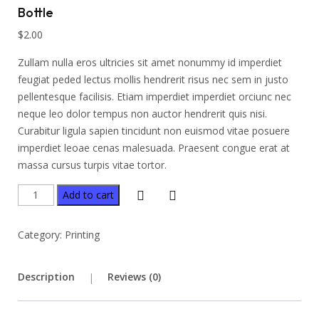
Bottle
$
2.00
Zullam nulla eros ultricies sit amet nonummy id imperdiet
feugiat peded lectus mollis hendrerit risus nec sem in justo
pellentesque facilisis. Etiam imperdiet imperdiet orciunc nec
neque leo dolor tempus non auctor hendrerit quis nisi.
Curabitur ligula sapien tincidunt non euismod vitae posuere
imperdiet leoae cenas malesuada. Praesent congue erat at
massa cursus turpis vitae tortor.
Add to cart
Category:
Printing
Description
Reviews (0)