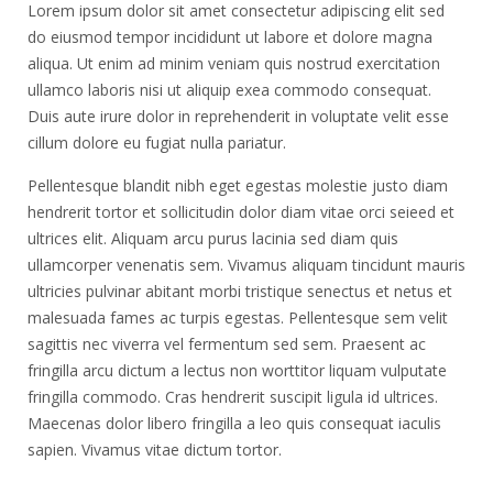
Lorem ipsum dolor sit amet consectetur adipiscing elit sed
do eiusmod tempor incididunt ut labore et dolore magna
aliqua. Ut enim ad minim veniam quis nostrud exercitation
ullamco laboris nisi ut aliquip exea commodo consequat.
Duis aute irure dolor in reprehenderit in voluptate velit esse
cillum dolore eu fugiat nulla pariatur.
Pellentesque blandit nibh eget egestas molestie justo diam
hendrerit tortor et sollicitudin dolor diam vitae orci seieed et
ultrices elit. Aliquam arcu purus lacinia sed diam quis
ullamcorper venenatis sem. Vivamus aliquam tincidunt mauris
ultricies pulvinar abitant morbi tristique senectus et netus et
malesuada fames ac turpis egestas. Pellentesque sem velit
sagittis nec viverra vel fermentum sed sem. Praesent ac
fringilla arcu dictum a lectus non worttitor liquam vulputate
fringilla commodo. Cras hendrerit suscipit ligula id ultrices.
Maecenas dolor libero fringilla a leo quis consequat iaculis
sapien. Vivamus vitae dictum tortor.