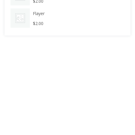
$
2.00
Flayer
$
2.00