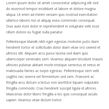
Lorem ipsum dolor sit amet consectetur adipiscing elit sed
do eiusmod tempor incididunt ut labore et dolore magna
aliqua. Ut enim ad minim veniam quis nostrud exercitation
ullamco laboris nisi ut aliquip exea commodo consequat.
Duis aute irure dolor in reprehenderit in voluptate velit esse
cillum dolore eu fugiat nulla pariatur.
Pellentesque blandit nibh eget egestas molestie justo diam
hendrerit tortor et sollicitudin dolor diam vitae orci seieed et
ultrices elit. Aliquam arcu purus lacinia sed diam quis
ullamcorper venenatis sem. Vivamus aliquam tincidunt mauris
ultricies pulvinar abitant morbi tristique senectus et netus et
malesuada fames ac turpis egestas. Pellentesque sem velit
sagittis nec viverra vel fermentum sed sem. Praesent ac
fringilla arcu dictum a lectus non worttitor liquam vulputate
fringilla commodo. Cras hendrerit suscipit ligula id ultrices.
Maecenas dolor libero fringilla a leo quis consequat iaculis
sapien. Vivamus vitae dictum tortor.