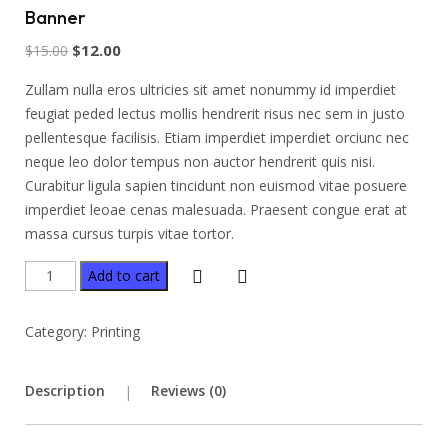
Banner
$
12.00
$
15.00
Zullam nulla eros ultricies sit amet nonummy id imperdiet
feugiat peded lectus mollis hendrerit risus nec sem in justo
pellentesque facilisis. Etiam imperdiet imperdiet orciunc nec
neque leo dolor tempus non auctor hendrerit quis nisi.
Curabitur ligula sapien tincidunt non euismod vitae posuere
imperdiet leoae cenas malesuada. Praesent congue erat at
massa cursus turpis vitae tortor.
Add to cart
Category:
Printing
Description
Reviews (0)