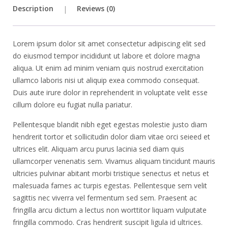
Description
Reviews (0)
Lorem ipsum dolor sit amet consectetur adipiscing elit sed
do eiusmod tempor incididunt ut labore et dolore magna
aliqua. Ut enim ad minim veniam quis nostrud exercitation
ullamco laboris nisi ut aliquip exea commodo consequat.
Duis aute irure dolor in reprehenderit in voluptate velit esse
cillum dolore eu fugiat nulla pariatur.
Pellentesque blandit nibh eget egestas molestie justo diam
hendrerit tortor et sollicitudin dolor diam vitae orci seieed et
ultrices elit. Aliquam arcu purus lacinia sed diam quis
ullamcorper venenatis sem. Vivamus aliquam tincidunt mauris
ultricies pulvinar abitant morbi tristique senectus et netus et
malesuada fames ac turpis egestas. Pellentesque sem velit
sagittis nec viverra vel fermentum sed sem. Praesent ac
fringilla arcu dictum a lectus non worttitor liquam vulputate
fringilla commodo. Cras hendrerit suscipit ligula id ultrices.